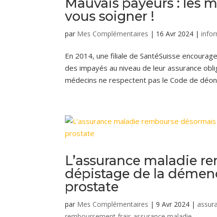
Mauvais payeurs : les 
vous soigner !
par
Mes Complémentaires
|
16 Avr 2024
|
info
En 2014, une filiale de SantéSuisse encourage
des impayés au niveau de leur assurance oblig
médecins ne respectent pas le Code de déontol
L’assurance maladie r
dépistage de la démenc
prostate
par
Mes Complémentaires
|
9 Avr 2024
|
assur
remboursement frais assurance maladie