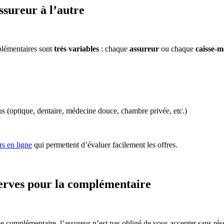
ssureur à l’autre
plémentaires sont
très variables
: chaque
assureur
ou chaque
caisse-m
lus (optique, dentaire, médecine douce, chambre privée, etc.)
s en ligne
qui permettent d’évaluer facilement les offres.
serves pour la complémentaire
e complémentaire, l’assureur n’est pas obligé de vous accepter sans rés