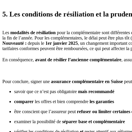
5. Les conditions de résiliation et la prude
Les
modalités de résiliation
pour la complémentaire sont différentes d
la fin de l’année. Pour les complémentaires, le délai peut être plus tô
Nouveauté :
depuis le
1er janvier 2025
, un changement important c
tarifaires conformes peuvent être remboursées, ce qui peut affecter la p
En conséquence,
avant de résilier l’ancienne complémentaire
, ass
Pour conclure, signer une
assurance complémentaire en Suisse
peut 
savoir que ce n’est pas obligatoire
mais recommandé
comparer
les offres et bien comprendre
les garanties
être conscient que l’assureur peut
refuser ou limiter certaines
examiner la possibilité de
séparer base et complémentaire
vérifier les conditions de résiliation
et
rester attentif aux réform