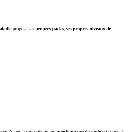
aladie
propose ses
propres packs
, ses
propres niveaux de
erve. Avant la souscription, un
questionnaire de santé
est souvent