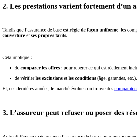
2. Les prestations varient fortement d’un a
Tandis que l’assurance de base est
régie de façon uniforme
, les com
couverture
et
ses propres tarifs
.
Cela implique :
de
comparer les offres
: pour repérer ce qui est réellement inc
de vérifier
les exclusions
et
les conditions
(âge, garanties, etc.).
Et, ces dernières années, le marché évolue : on trouve des
comparateur
3. L’assureur peut refuser ou poser des ré
Autre différence majeure avec l’assurance de base : pour une assuranc