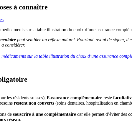
oses à connaître
es
mentaire
peut sembler un réflexe naturel. Pourtant, avant de signer, il es
s
à considérer.
ligatoire
our les résidents suisses),
l’assurance complémentaire
reste
facultativ
besoins
restent non couverts
(soins dentaires, hospitalisation en chambr
dons de
souscrire à une complémentaire
car elle permet d’éviter des
c
hors réseau
.