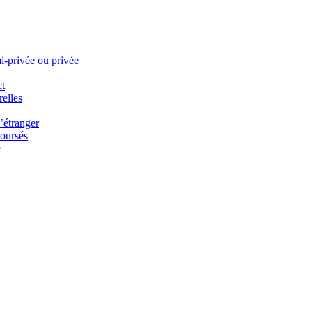
i-privée ou privée
ct
elles
’étranger
oursés
e