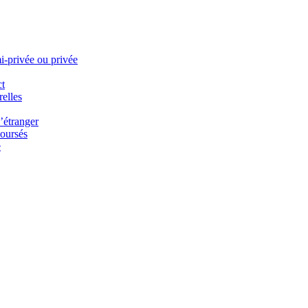
i-privée ou privée
ct
elles
’étranger
oursés
e