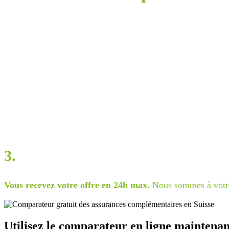
1.
Renseignez les éléments demandés
puis sélectionnez les a
2.
Les 3 résultats les moins chers
apparaissent.
Remplissez le formulaire pour recevoir toutes les information
3.
Vous recevez votre offre en 24h max.
Nous sommes à votre 
Utilisez le comparateur en ligne maintenan