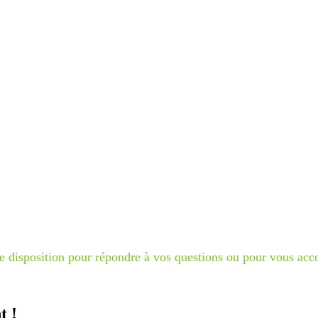
ssurances complémentaires que vous souhaitez comparer !
s sur l’offre souhaitée !
disposition pour répondre à vos questions ou pour vous accom
t !